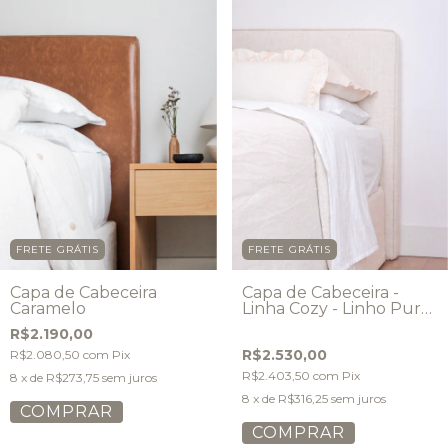
FRETE GRÁTIS
FRETE GRÁTIS
Capa de Cabeceira
Capa de Cabeceira -
Caramelo
Linha Cozy - Linho Puro
- Modelo Vivo
R$2.190,00
R$2.530,00
R$2.080,50
com
Pix
R$2.403,50
com
Pix
8
x de
R$273,75
sem juros
8
x de
R$316,25
sem juros
COMPRAR
COMPRAR