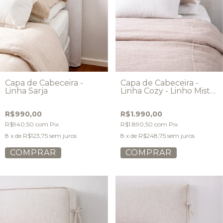
Capa de Cabeceira -
Capa de Cabeceira -
Linha Sarja
Linha Cozy - Linho Misto
- Modelo Simples
R$990,00
R$1.990,00
R$940,50
com
Pix
R$1.890,50
com
Pix
8
x de
R$123,75
sem juros
8
x de
R$248,75
sem juros
COMPRAR
COMPRAR