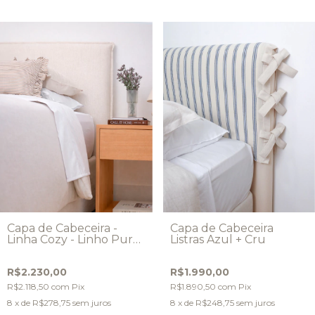
Capa de Cabeceira -
Capa de Cabeceira
Linha Cozy - Linho Puro
Listras Azul + Cru
- Modelo Abas
R$2.230,00
R$1.990,00
R$2.118,50
com
Pix
R$1.890,50
com
Pix
8
x de
R$278,75
sem juros
8
x de
R$248,75
sem juros