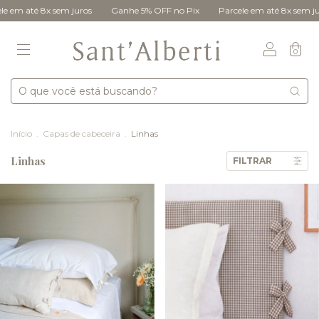
em juros
Ganhe 5% OFF no Pix
Parcele em até 8x sem juros
Ganhe 
0
Início
.
Capas de cabeceira
.
Linhas
Linhas
FILTRAR