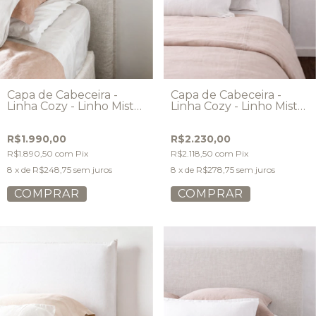
Capa de Cabeceira -
Capa de Cabeceira -
Linha Cozy - Linho Misto
Linha Cozy - Linho Misto
- Modelo Abas
- Modelo Vivo
R$1.990,00
R$2.230,00
R$1.890,50
com
Pix
R$2.118,50
com
Pix
8
x de
R$248,75
sem juros
8
x de
R$278,75
sem juros
COMPRAR
COMPRAR