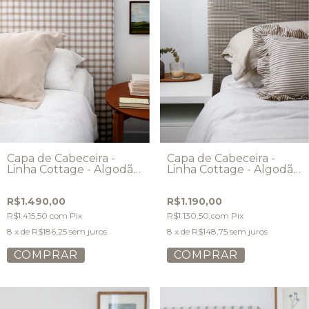
Capa de Cabeceira -
Capa de Cabeceira -
Linha Cottage - Algodão
Linha Cottage - Algodão
- Modelo Vivo
- Modelo Simples
R$1.490,00
R$1.190,00
R$1.415,50
com
Pix
R$1.130,50
com
Pix
8
x de
R$186,25
sem juros
8
x de
R$148,75
sem juros
COMPRAR
COMPRAR