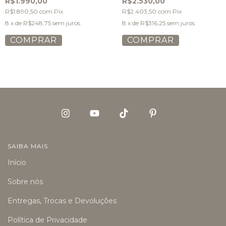
R$1.990,00
R$2.530,00
R$1.890,50
com
Pix
R$2.403,50
com
Pix
8
x de
R$248,75
sem juros
8
x de
R$316,25
sem juros
COMPRAR
COMPRAR
SAIBA MAIS
Início
Sobre nós
Entregas, Trocas e Devoluções
Política de Privacidade