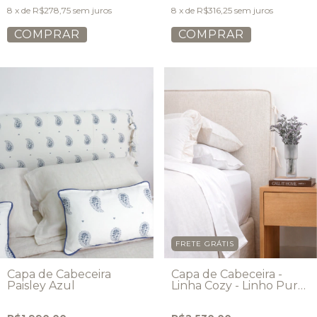
8
x de
R$278,75
sem juros
8
x de
R$316,25
sem juros
COMPRAR
COMPRAR
FRETE GRÁTIS
Capa de Cabeceira
Capa de Cabeceira -
Paisley Azul
Linha Cozy - Linho Puro
- Modelo Laços
Tradicional