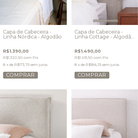
Capa de Cabeceira -
Capa de Cabeceira -
Linha Nórdica - Algodão
Linha Cottage - Algodão
- Modelo Maxi Laços
R$1.390,00
R$1.490,00
R$1.320,50
com
Pix
R$1.415,50
com
Pix
8
x de
R$173,75
sem juros
8
x de
R$186,25
sem juros
COMPRAR
COMPRAR