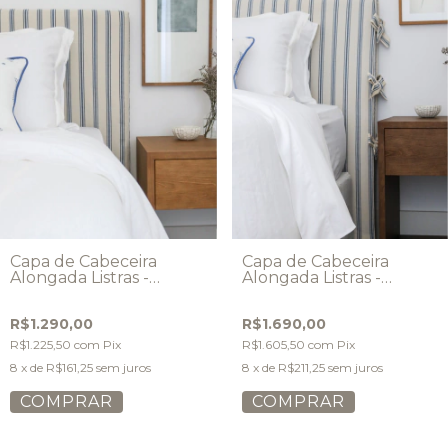
Capa de Cabeceira
Capa de Cabeceira
Alongada Listras -
Alongada Listras -
Modelo Reto
Modelo Maxi Laços
R$1.290,00
R$1.690,00
R$1.225,50
com
Pix
R$1.605,50
com
Pix
8
x de
R$161,25
sem juros
8
x de
R$211,25
sem juros
COMPRAR
COMPRAR