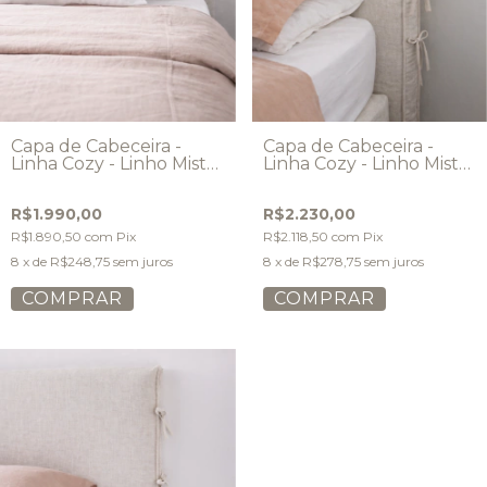
Capa de Cabeceira -
Capa de Cabeceira -
Linha Cozy - Linho Misto
Linha Cozy - Linho Misto
- Modelo Simples
- Modelo Laços
tradicional
R$1.990,00
R$2.230,00
R$1.890,50
com
Pix
R$2.118,50
com
Pix
8
x de
R$248,75
sem juros
8
x de
R$278,75
sem juros
COMPRAR
COMPRAR