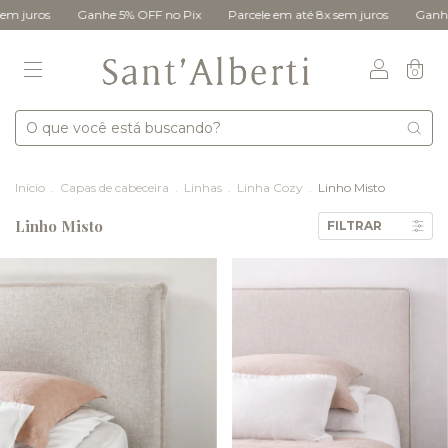
uros
Ganhe 5% OFF no Pix
Parcele em até 8x sem juros
Ganhe 5% O
0
Início
.
Capas de cabeceira
.
Linhas
.
Linha Cozy
.
Linho Misto
Linho Misto
FILTRAR