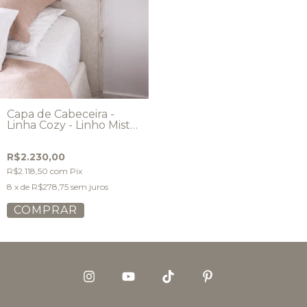
Capa de Cabeceira -
Linha Cozy - Linho Misto
- Modelo Laços
Arredondada
R$2.230,00
R$2.118,50
com
Pix
8
x de
R$278,75
sem juros
COMPRAR