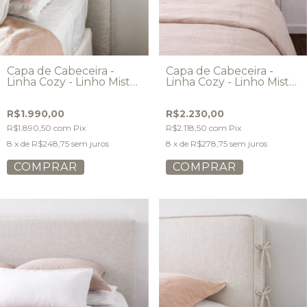
Capa de Cabeceira -
Capa de Cabeceira -
Linha Cozy - Linho Misto
Linha Cozy - Linho Misto
- Modelo Abas
- Modelo Vivo
R$1.990,00
R$2.230,00
R$1.890,50
com
Pix
R$2.118,50
com
Pix
8
x de
R$248,75
sem juros
8
x de
R$278,75
sem juros
COMPRAR
COMPRAR