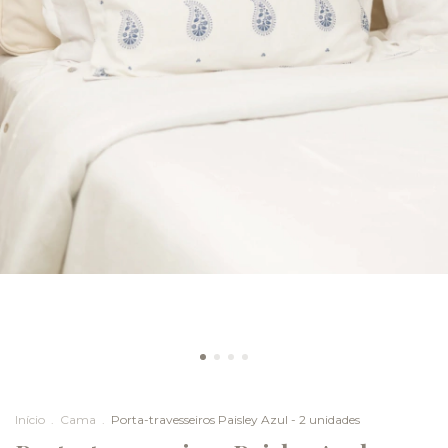
Início
.
Cama
.
Porta-travesseiros Paisley Azul - 2 unidades