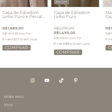
35
%
OFF
Capa de Edredom
Capa de Edredom
Ma
Linho Puro e Percal
Linho Puro
Ga
+ Porta-travesseiros
Linho Puro Off
R$1.689,00
R$2.290,00
R$
White
R$1.490,00
R$1.604,55
com
Pix
R$91
R$1.415,50
com
Pix
8
x de
R$211,13
sem juros
8
x 
8
x de
R$186,25
sem juros
COMPRAR
COMPRAR
SAIBA MAIS
Início