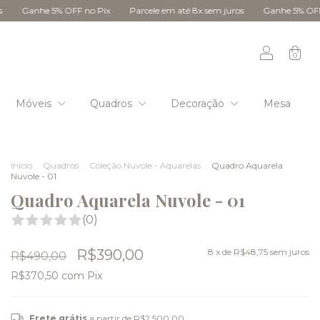
 OFF no Pix
Parcele em até 8x sem juros
Ganhe 5% OFF no Pix
Par
0
Móveis
Quadros
Decoração
Mesa
Início
.
Quadros
.
Coleção Nuvole - Aquarelas
.
Quadro Aquarela
Nuvole - 01
Quadro Aquarela Nuvole - 01
(0)
R$390,00
8
x de
R$48,75
sem juros
R$490,00
R$370,50
com
Pix
Frete grátis
a partir de
R$2.500,00