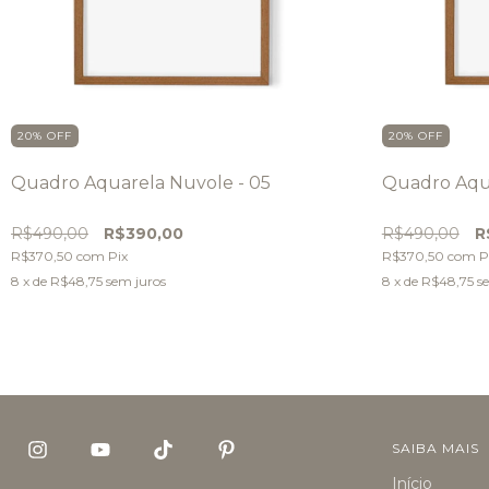
20
%
OFF
20
%
OFF
Quadro Aquarela Nuvole - 05
Quadro Aqua
R$490,00
R$390,00
R$490,00
R
R$370,50
com
Pix
R$370,50
com
P
8
x de
R$48,75
sem juros
8
x de
R$48,75
s
SAIBA MAIS
Início