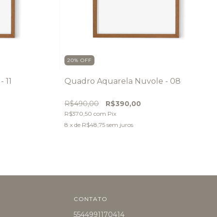
20
%
OFF
 11
Quadro Aquarela Nuvole - 08
R$490,00
R$390,00
R$370,50
com
Pix
8
x de
R$48,75
sem juros
CONTATO
5544991170414