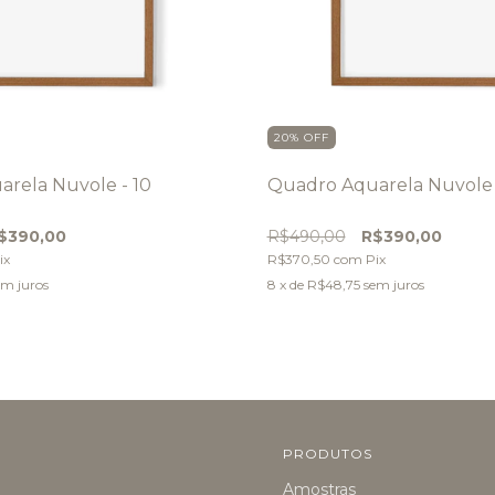
20
%
OFF
rela Nuvole - 10
Quadro Aquarela Nuvole -
$390,00
R$490,00
R$390,00
ix
R$370,50
com
Pix
em juros
8
x de
R$48,75
sem juros
PRODUTOS
Amostras