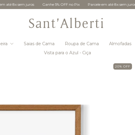
juros
Ganhe 5% OFF no Pix
Parcele em até 8x sem juros
Ganhe 5%
eira
Saias de Cama
Roupa de Cama
Almofadas
Vista para o Azul - Ciça
20
%
OFF