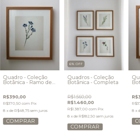
6
%
OFF
Quadros - Coleção
Quadro - Coleção
Qu
Botânica - Completa
Botânica - Ramo de
Bot
Linho
Oli
R$1.560,00
R$390,00
R$
R$1.460,00
R$370,50
com
Pix
R$3
R$1.387,00
com
Pix
8
x de
R$48,75
sem juros
8
x 
8
x de
R$182,50
sem juros